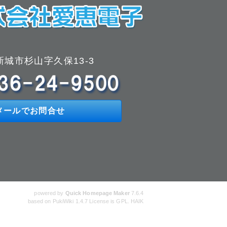
城市杉山字久保13-3
メールでお問合せ
powered by
Quick Homepage Maker
7.6.4
based on PukiWiki 1.4.7 License is GPL.
HAIK