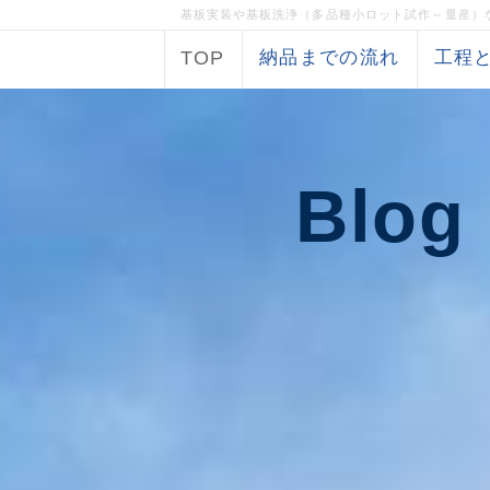
基板実装や基板洗浄（多品種小ロット試作～量産）
TOP
納品までの流れ
工程
Blog