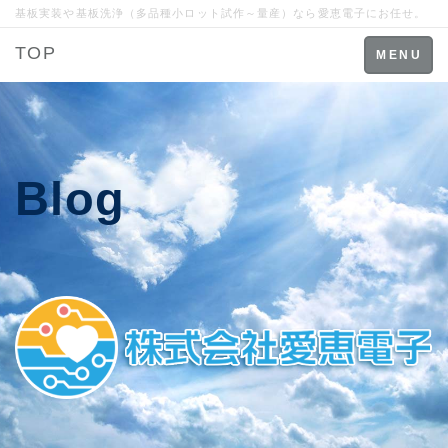
基板実装や基板洗浄（多品種小ロット試作～量産）なら愛恵電子にお任せ。
TOP
Toggle
MENU
navigation
Blog